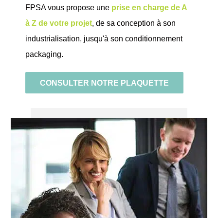
FPSA vous propose une
prise en charge de A
à Z de votre projet
, de sa
conception
à son
industrialisation
, jusqu'à son
conditionnement
packaging
.
CONSULTER NOTRE PLAQUETTE