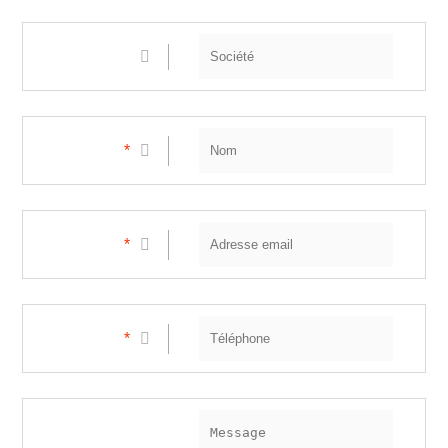
*
*
*