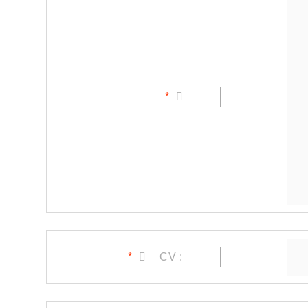
*
*
CV :