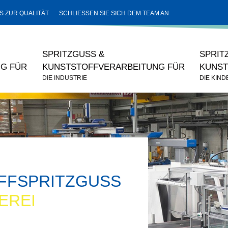
S ZUR QUALITÄT
SCHLIESSEN SIE SICH DEM TEAM AN
SPRITZGUSS &
SPRIT
G FÜR
KUNSTSTOFFVERARBEITUNG FÜR
KUNST
DIE INDUSTRIE
DIE KIN
FFSPRITZGUSS
EREI