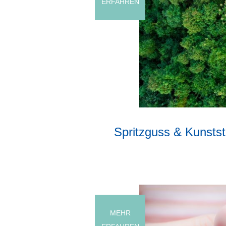
ERFAHREN
Spritzguss & Kunststo
MEHR