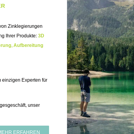
ER
 von Zinklegierungen
ng Ihrer Produkte:
3D
ierung, Aufbereitung
m einzigen Experten für
agesgeschäft, unser
MEHR ERFAHREN